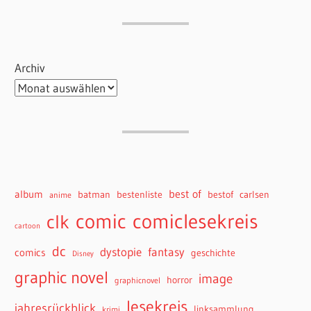
Archiv
best of
album
batman
bestenliste
bestof
carlsen
anime
comiclesekreis
comic
clk
cartoon
dc
dystopie
fantasy
comics
geschichte
Disney
graphic novel
image
horror
graphicnovel
lesekreis
jahresrückblick
linksammlung
krimi