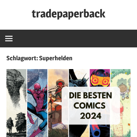
Zum
tradepaperback
Inhalt
springen
blog
by
thies
albers
Schlagwort:
Superhelden