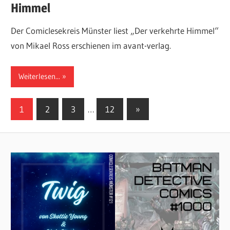
Himmel
Der Comiclesekreis Münster liest „Der verkehrte Himmel“
von Mikael Ross erschienen im avant-verlag.
Weiterlesen...
Seitennummerierung
Nächste
1
2
3
…
12
»
Beiträge
der
Beiträge