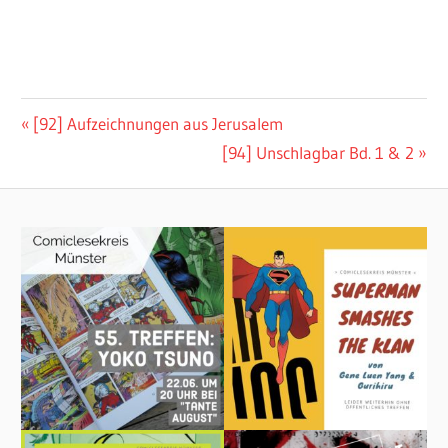
Beitragsnavigation
Vorheriger
[92] Aufzeichnungen aus Jerusalem
Beitrag:
Nächster
[94] Unschlagbar Bd. 1 & 2
Beitrag: