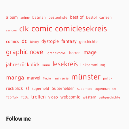
best of
album
batman
bestenliste
bestof
carlsen
anime
comiclesekreis
comic
clk
cartoon
dc
dystopie
fantasy
comics
geschichte
Disney
graphic novel
image
horror
graphicnovel
lesekreis
jahresrückblick
linksammlung
krimi
münster
manga
marvel
miniserie
politik
Medien
sf
rückblick
Superhelden
superheld
superhero
superman
ted
treffen
webcomic
video
western
TEDx
zeitgeschichte
TED Talk
Follow me