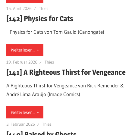
15. April 2026
Thies
[142] Physics for Cats
Physics for Cats von Tom Gauld (Canongate)
Weiterlesen...
19. Februar 2026
Thies
[141] A Righteous Thirst for Vengeance
A Righteous Thirst for Vengeance von Rick Remender &
André Lima Araújo (Image Comics)
Weiterlesen...
3. Februar 2026
Thies
[140] Raised by Ghosts