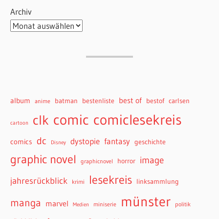
Archiv
best of
album
batman
bestenliste
bestof
carlsen
anime
comiclesekreis
comic
clk
cartoon
dc
dystopie
fantasy
comics
geschichte
Disney
graphic novel
image
horror
graphicnovel
lesekreis
jahresrückblick
linksammlung
krimi
münster
manga
marvel
miniserie
politik
Medien