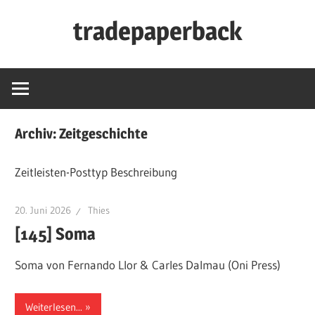
Zum
tradepaperback
Inhalt
springen
blog
by
thies
albers
Archiv:
Zeitgeschichte
Zeitleisten-Posttyp Beschreibung
20. Juni 2026
Thies
[145] Soma
Soma von Fernando Llor & Carles Dalmau (Oni Press)
Weiterlesen...