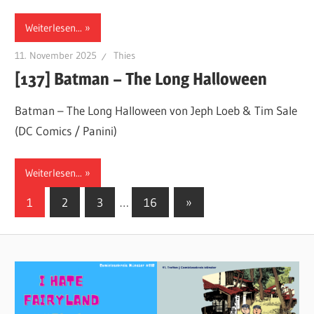
Weiterlesen...
11. November 2025
Thies
[137] Batman – The Long Halloween
Batman – The Long Halloween von Jeph Loeb & Tim Sale
(DC Comics / Panini)
Weiterlesen...
Seitennummerierung
Nächste
1
2
3
…
16
»
Beiträge
der
Beiträge