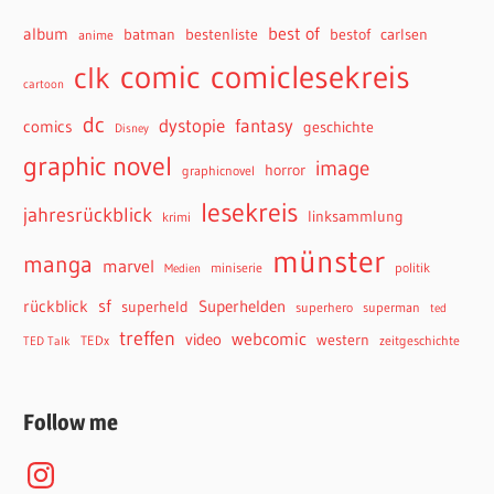
best of
album
batman
bestenliste
bestof
carlsen
anime
comiclesekreis
comic
clk
cartoon
dc
dystopie
fantasy
comics
geschichte
Disney
graphic novel
image
horror
graphicnovel
lesekreis
jahresrückblick
linksammlung
krimi
münster
manga
marvel
miniserie
politik
Medien
sf
rückblick
Superhelden
superheld
superhero
superman
ted
treffen
webcomic
video
western
TEDx
zeitgeschichte
TED Talk
Follow me
Instagram