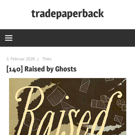
Zum
tradepaperback
Inhalt
springen
blog
by
thies
albers
3. Februar 2026
Thies
[140] Raised by Ghosts