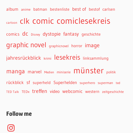
best of
album
batman
bestenliste
bestof
carlsen
anime
comiclesekreis
comic
clk
cartoon
dc
dystopie
fantasy
comics
geschichte
Disney
graphic novel
image
horror
graphicnovel
lesekreis
jahresrückblick
linksammlung
krimi
münster
manga
marvel
miniserie
politik
Medien
sf
rückblick
Superhelden
superheld
superhero
superman
ted
treffen
webcomic
video
western
TEDx
zeitgeschichte
TED Talk
Follow me
Instagram