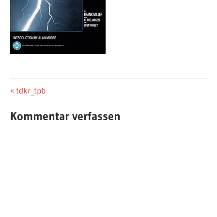
Beitragsnavigation
Vorheriger
tdkr_tpb
Beitrag:
Kommentar verfassen