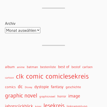
Archiv
best of
album
batman
bestenliste
bestof
carlsen
anime
comiclesekreis
comic
clk
cartoon
dc
dystopie
fantasy
comics
geschichte
Disney
graphic novel
image
horror
graphicnovel
lesekreis
jahresrückblick
linksammlung
krimi