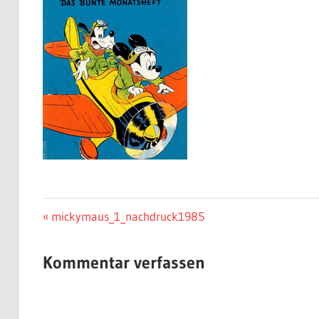
Beitragsnavigation
Vorheriger
mickymaus_1_nachdruck1985
Beitrag:
Kommentar verfassen