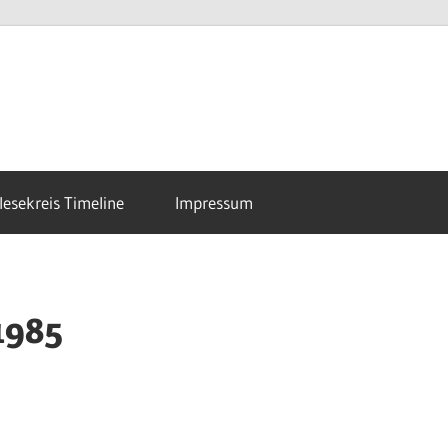
esekreis Timeline
Impressum
1985