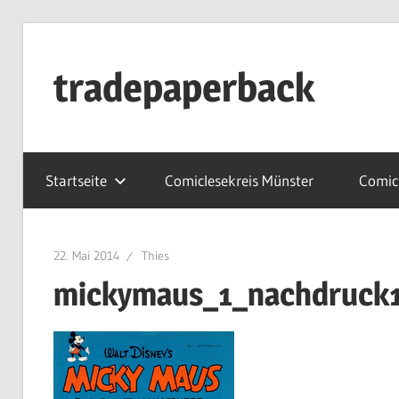
Zum
Inhalt
tradepaperback
springen
blog
by
Startseite
Comiclesekreis Münster
Comicl
thies
albers
22. Mai 2014
Thies
mickymaus_1_nachdruck