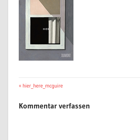
Beitragsnavigation
Vorheriger
hier_here_mcguire
Beitrag:
Kommentar verfassen