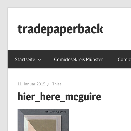
Zum
Inhalt
tradepaperback
springen
blog
by
Startseite
Comiclesekreis Münster
Comicl
thies
albers
11. Januar 2015
Thies
hier_here_mcguire