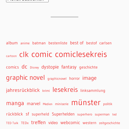
best of
album
batman
bestenliste
bestof
carlsen
anime
comiclesekreis
comic
clk
cartoon
dc
dystopie
fantasy
comics
geschichte
Disney
graphic novel
image
horror
graphicnovel
lesekreis
jahresrückblick
linksammlung
krimi
münster
manga
marvel
miniserie
politik
Medien
sf
rückblick
Superhelden
superheld
superhero
superman
ted
treffen
webcomic
video
western
TEDx
zeitgeschichte
TED Talk