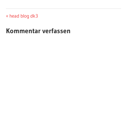
Beitragsnavigation
Vorheriger
head blog dk3
Beitrag:
Kommentar verfassen