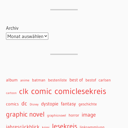
Archiv
best of
album
batman
bestenliste
bestof
carlsen
anime
comiclesekreis
comic
clk
cartoon
dc
dystopie
fantasy
comics
geschichte
Disney
graphic novel
image
horror
graphicnovel
lesekreis
jahresrückblick
linksammlung
krimi