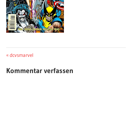
Beitragsnavigation
Vorheriger
dcvsmarvel
Beitrag:
Kommentar verfassen