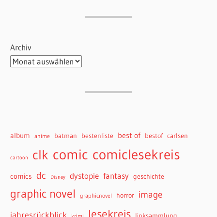
Archiv
best of
album
batman
bestenliste
bestof
carlsen
anime
comiclesekreis
comic
clk
cartoon
dc
dystopie
fantasy
comics
geschichte
Disney
graphic novel
image
horror
graphicnovel
lesekreis
jahresrückblick
linksammlung
krimi