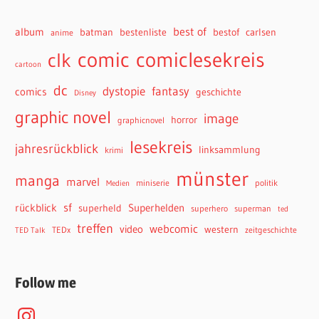
best of
album
batman
bestenliste
bestof
carlsen
anime
comiclesekreis
comic
clk
cartoon
dc
dystopie
fantasy
comics
geschichte
Disney
graphic novel
image
horror
graphicnovel
lesekreis
jahresrückblick
linksammlung
krimi
münster
manga
marvel
miniserie
politik
Medien
sf
rückblick
Superhelden
superheld
superhero
superman
ted
treffen
webcomic
video
western
TEDx
zeitgeschichte
TED Talk
Follow me
Instagram