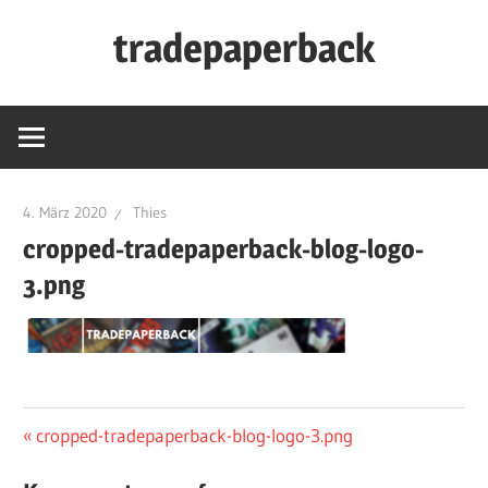
Zum
tradepaperback
Inhalt
springen
blog
by
thies
albers
4. März 2020
Thies
cropped-tradepaperback-blog-logo-
3.png
Beitragsnavigation
Vorheriger
cropped-tradepaperback-blog-logo-3.png
Beitrag: