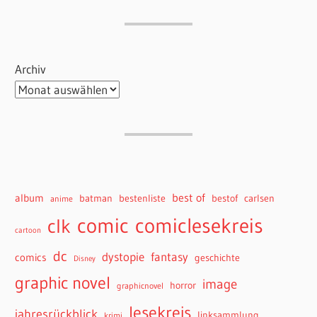
Archiv
best of
album
batman
bestenliste
bestof
carlsen
anime
comiclesekreis
comic
clk
cartoon
dc
dystopie
fantasy
comics
geschichte
Disney
graphic novel
image
horror
graphicnovel
lesekreis
jahresrückblick
linksammlung
krimi