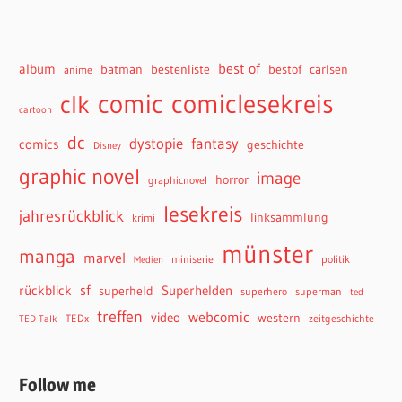
best of
album
batman
bestenliste
bestof
carlsen
anime
comiclesekreis
comic
clk
cartoon
dc
dystopie
fantasy
comics
geschichte
Disney
graphic novel
image
horror
graphicnovel
lesekreis
jahresrückblick
linksammlung
krimi
münster
manga
marvel
miniserie
politik
Medien
sf
rückblick
Superhelden
superheld
superhero
superman
ted
treffen
webcomic
video
western
TEDx
zeitgeschichte
TED Talk
Follow me