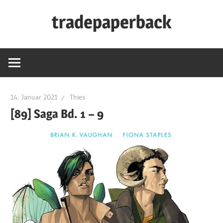
Zum
tradepaperback
Inhalt
springen
blog
by
thies
albers
14. Januar 2021
Thies
[89] Saga Bd. 1 – 9