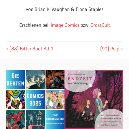
von Brian K. Vaughan & Fiona Staples
Erschienen bei:
Image Comics
bzw.
CrossCult
Beitragsnavigation
Vorheriger
Nächster
[88] Bitter Root Bd. 1
[90] Pulp
Beitrag:
Beitrag: