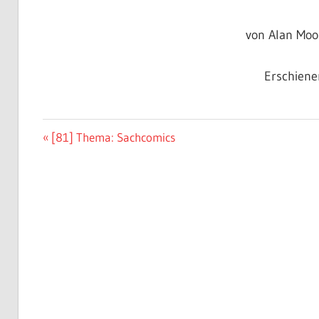
von Alan Moore
Erschiene
Beitragsnavigation
Vorheriger
[81] Thema: Sachcomics
Beitrag: