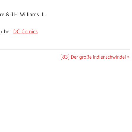
 & J.H. Williams III.
n bei:
DC Comics
Nächster
[83] Der große Indienschwindel
Beitrag: