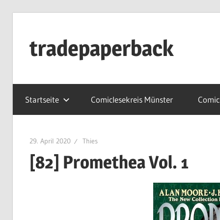
Zum
Inhalt
tradepaperback
springen
blog
by
Startseite
Comiclesekreis Münster
Comicl
thies
albers
29. April 2020
Thies
[82] Promethea Vol. 1