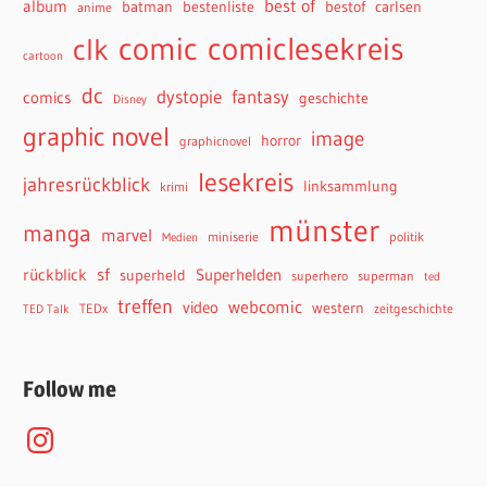
best of
album
batman
bestenliste
bestof
carlsen
anime
comiclesekreis
comic
clk
cartoon
dc
dystopie
fantasy
comics
geschichte
Disney
graphic novel
image
horror
graphicnovel
lesekreis
jahresrückblick
linksammlung
krimi
münster
manga
marvel
miniserie
politik
Medien
sf
rückblick
Superhelden
superheld
superhero
superman
ted
treffen
webcomic
video
western
TEDx
zeitgeschichte
TED Talk
Follow me
Instagram