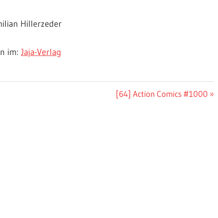
ilian Hillerzeder
en im:
Jaja-Verlag
Nächster
[64] Action Comics #1000
Beitrag: