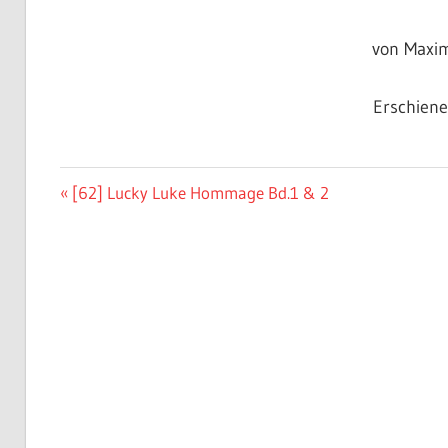
von Maxim
Erschien
Beitragsnavigation
Vorheriger
[62] Lucky Luke Hommage Bd.1 & 2
Beitrag: