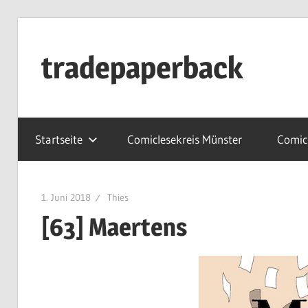
Zum
Inhalt
tradepaperback
springen
blog
by
Startseite
Comiclesekreis Münster
Comicl
thies
albers
1. Juni 2018
Thies
[63] Maertens