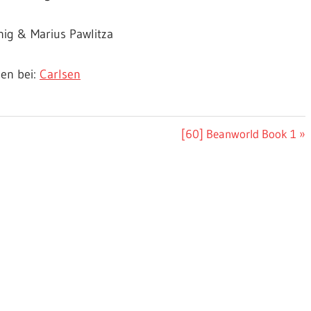
nig & Marius Pawlitza
nen bei:
Carlsen
Nächster
[60] Beanworld Book 1
Beitrag: