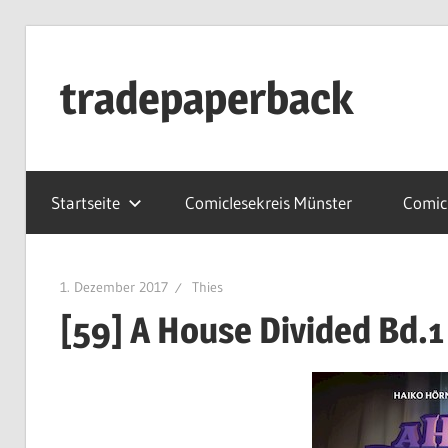
Zum
Inhalt
tradepaperback
springen
blog
by
Startseite
Comiclesekreis Münster
Comicl
thies
albers
1. Dezember 2017
Thies
[59] A House Divided Bd.1