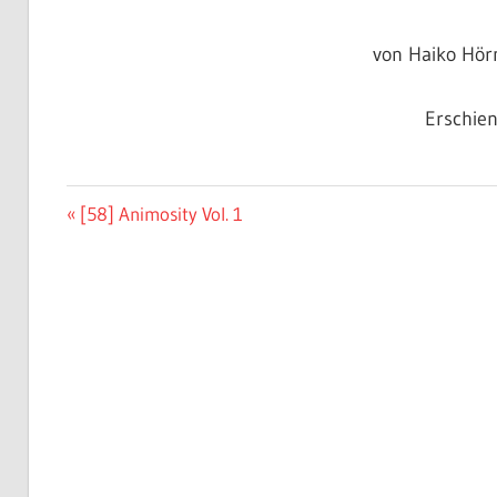
von Haiko Hör
Erschie
Beitragsnavigation
Vorheriger
[58] Animosity Vol. 1
Beitrag: