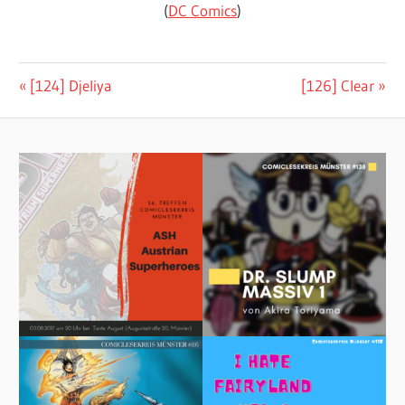
(
DC Comics
)
Beitragsnavigation
Vorheriger
Nächster
[124] Djeliya
[126] Clear
Beitrag:
Beitrag: