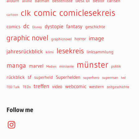
best of
album
batman
bestenliste
bestof
carlsen
anime
comiclesekreis
comic
clk
cartoon
dc
dystopie
fantasy
comics
geschichte
Disney
graphic novel
image
horror
graphicnovel
lesekreis
jahresrückblick
linksammlung
krimi
münster
manga
marvel
miniserie
politik
Medien
sf
rückblick
Superhelden
superheld
superhero
superman
ted
treffen
webcomic
video
western
TEDx
zeitgeschichte
TED Talk
Follow me
Instagram