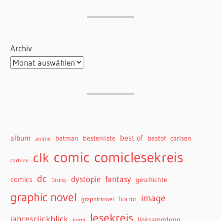
Archiv
best of
album
batman
bestenliste
bestof
carlsen
anime
comiclesekreis
comic
clk
cartoon
dc
dystopie
fantasy
comics
geschichte
Disney
graphic novel
image
horror
graphicnovel
lesekreis
jahresrückblick
linksammlung
krimi