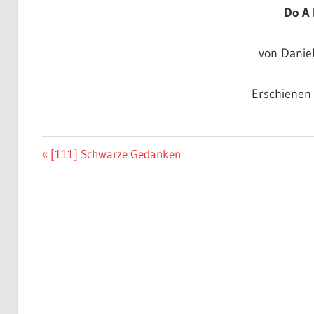
Do A
von Danie
Erschienen 
Beitragsnavigation
Vorheriger
[111] Schwarze Gedanken
Beitrag: