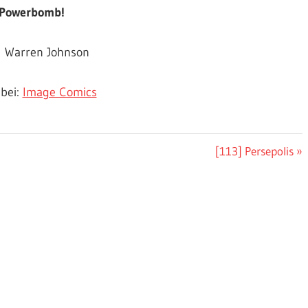
 Powerbomb!
l Warren Johnson
bei:
Image Comics
Nächster
[113] Persepolis
Beitrag: