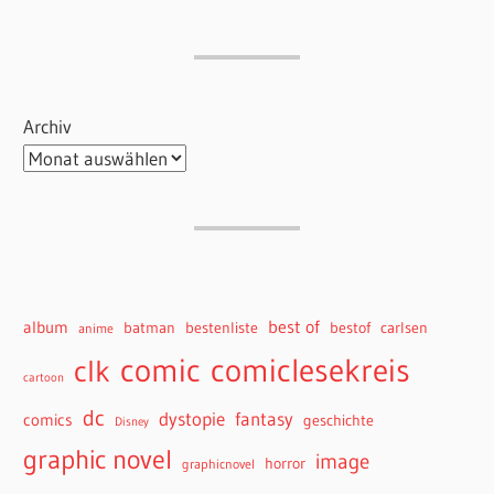
Archiv
best of
album
batman
bestenliste
bestof
carlsen
anime
comiclesekreis
comic
clk
cartoon
dc
dystopie
fantasy
comics
geschichte
Disney
graphic novel
image
horror
graphicnovel