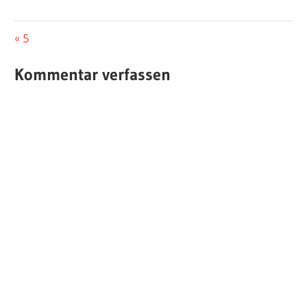
Beitragsnavigation
Vorheriger
5
Beitrag:
Kommentar verfassen