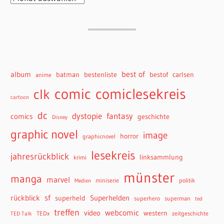
best of
album
batman
bestenliste
bestof
carlsen
anime
comiclesekreis
comic
clk
cartoon
dc
dystopie
fantasy
comics
geschichte
Disney
graphic novel
image
horror
graphicnovel
lesekreis
jahresrückblick
linksammlung
krimi
münster
manga
marvel
miniserie
politik
Medien
sf
rückblick
Superhelden
superheld
superhero
superman
ted
treffen
webcomic
video
western
TEDx
zeitgeschichte
TED Talk