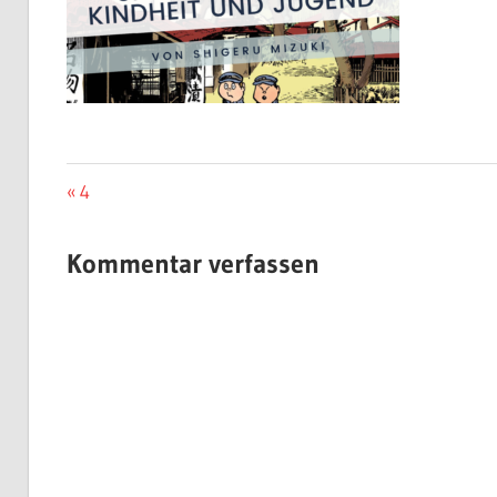
Beitragsnavigation
Vorheriger
4
Beitrag:
Kommentar verfassen