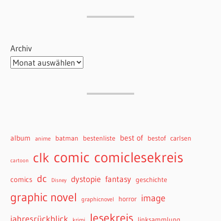
Archiv
best of
album
batman
bestenliste
bestof
carlsen
anime
comiclesekreis
comic
clk
cartoon
dc
dystopie
fantasy
comics
geschichte
Disney
graphic novel
image
horror
graphicnovel
lesekreis
jahresrückblick
linksammlung
krimi