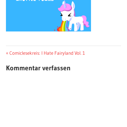
Beitragsnavigation
Vorheriger
Comiclesekreis: I Hate Fairyland Vol. 1
Beitrag:
Kommentar verfassen