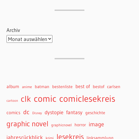
Archiv
best of
album
batman
bestenliste
bestof
carlsen
anime
comiclesekreis
comic
clk
cartoon
dc
dystopie
fantasy
comics
geschichte
Disney
graphic novel
image
horror
graphicnovel
lesekreis
jahresrückblick
linksammlung
krimi