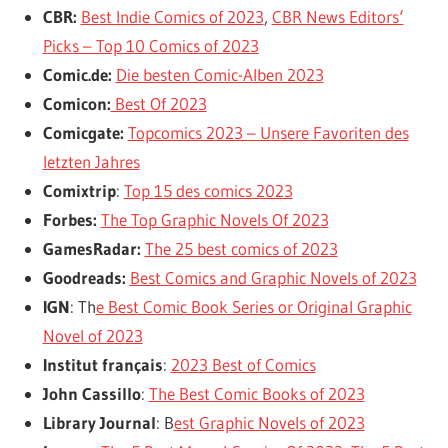
CBR:
Best Indie Comics of 2023
,
CBR News Editors‘
Picks – Top 10 Comics of 2023
Comic.de:
Die besten Comic-Alben 2023
Comicon:
Best Of 2023
Comicgate:
Topcomics 2023 – Unsere Favoriten des
letzten Jahres
Comixtrip
:
Top 15 des comics 2023
Forbes:
The Top Graphic Novels Of 2023
GamesRadar:
The 25 best comics of 2023
Goodreads:
Best Comics and Graphic Novels of 2023
IGN
: Th
e Best Comic Book Series or Original Graphic
Novel of 2023
Institut français
:
2023 Best of Comics
John Cassillo
:
The Best Comic Books of 2023
Library Journal
: B
est Graphic Novels of 2023