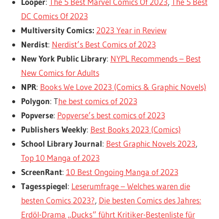
Looper
:
The 5 Best Marvel Comics Of 2023
,
The 5 Best
DC Comics Of 2023
Multiversity Comics:
2023 Year in Review
Nerdist
:
Nerdist’s Best Comics of 2023
New York Public Library
:
NYPL Recommends – Best
New Comics for Adults
NPR
:
Books We Love 2023 (Comics & Graphic Novels)
Polygon
: T
he best comics of 2023
Popverse
:
Popverse’s best comics of 2023
Publishers Weekly
:
Best Books 2023 (Comics)
School Library Journal
:
Best Graphic Novels 2023
,
Top 10 Manga of 2023
ScreenRant
:
10 Best Ongoing Manga of 2023
Tagesspiegel
:
Leserumfrage – Welches waren die
besten Comics 2023?
,
Die besten Comics des Jahres:
Erdöl-Drama „Ducks“ führt Kritiker-Bestenliste für