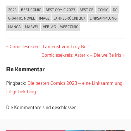
2023
BEST COMIC
BEST COMIC 2023
BEST OF
COMIC
DC
GRAPHIC NOVEL
IMAGE
JAHRESRÜCKBLICK
LINKSAMMLUNG
MANGA
MARVEL
VERLAG
WEBCOMIC
Beitragsnavigation
Vorheriger
Comiclesekreis: Lanfeust von Troy Bd. 1
Beitrag:
Nächster
Comiclesekreis: Asterix – Die weiße Iris
Beitrag:
Ein Kommentar
Pingback:
Die besten Comics 2023 – eine Linksammlung
| digithek blog
Die Kommentare sind geschlossen.