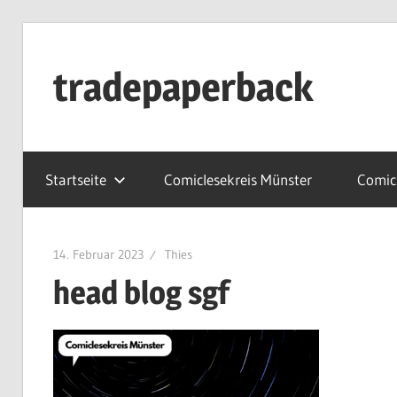
Zum
Inhalt
tradepaperback
springen
blog
by
Startseite
Comiclesekreis Münster
Comicl
thies
albers
14. Februar 2023
Thies
head blog sgf