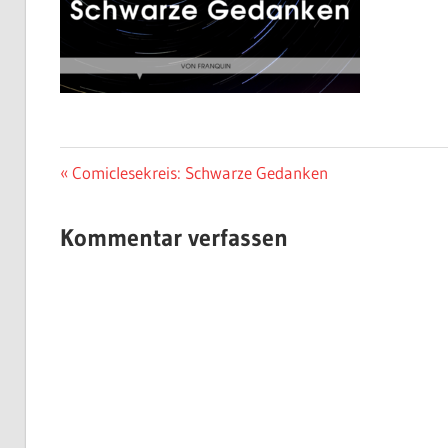
Beitragsnavigation
Vorheriger
Comiclesekreis: Schwarze Gedanken
Beitrag:
Kommentar verfassen