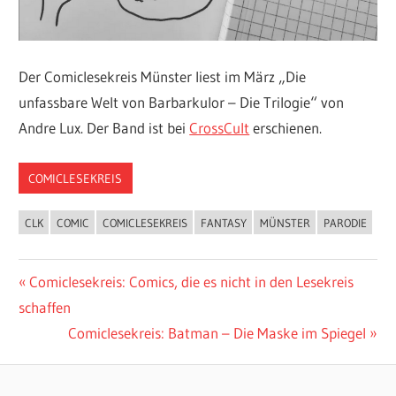
Der Comiclesekreis Münster liest im März „Die
unfassbare Welt von Barbarkulor – Die Trilogie“ von
Andre Lux. Der Band ist bei
CrossCult
erschienen.
COMICLESEKREIS
CLK
COMIC
COMICLESEKREIS
FANTASY
MÜNSTER
PARODIE
Beitragsnavigation
Vorheriger
Comiclesekreis: Comics, die es nicht in den Lesekreis
Beitrag:
schaffen
Nächster
Comiclesekreis: Batman – Die Maske im Spiegel
Beitrag: