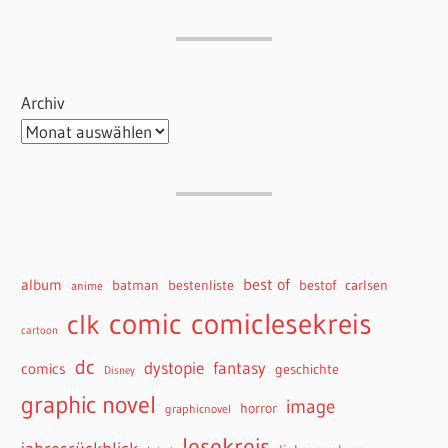
Archiv
best of
album
batman
bestenliste
bestof
carlsen
anime
comiclesekreis
comic
clk
cartoon
dc
dystopie
fantasy
comics
geschichte
Disney
graphic novel
image
horror
graphicnovel
lesekreis