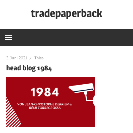
Zum
tradepaperback
Inhalt
springen
blog
by
thies
albers
3. Juni 2021
Thies
head blog 1984