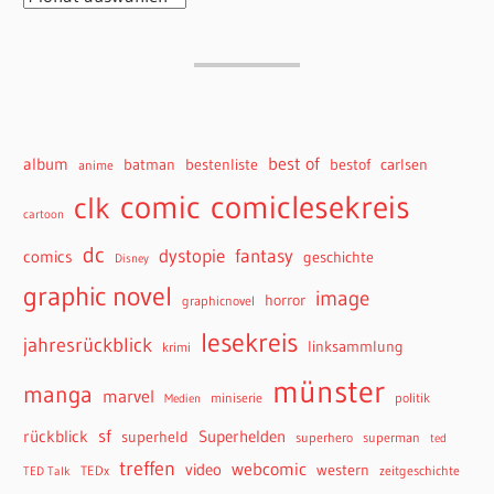
best of
album
batman
bestenliste
bestof
carlsen
anime
comiclesekreis
comic
clk
cartoon
dc
dystopie
fantasy
comics
geschichte
Disney
graphic novel
image
horror
graphicnovel
lesekreis
jahresrückblick
linksammlung
krimi
münster
manga
marvel
miniserie
politik
Medien
sf
rückblick
Superhelden
superheld
superhero
superman
ted
treffen
webcomic
video
western
TEDx
zeitgeschichte
TED Talk