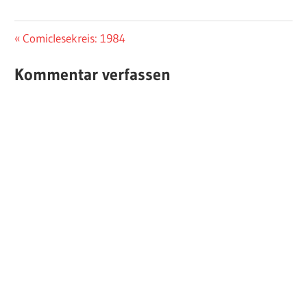
Beitragsnavigation
Vorheriger
Comiclesekreis: 1984
Beitrag:
Kommentar verfassen