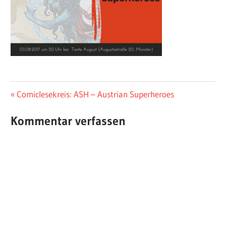
Beitragsnavigation
Vorheriger
Comiclesekreis: ASH – Austrian Superheroes
Beitrag:
Kommentar verfassen