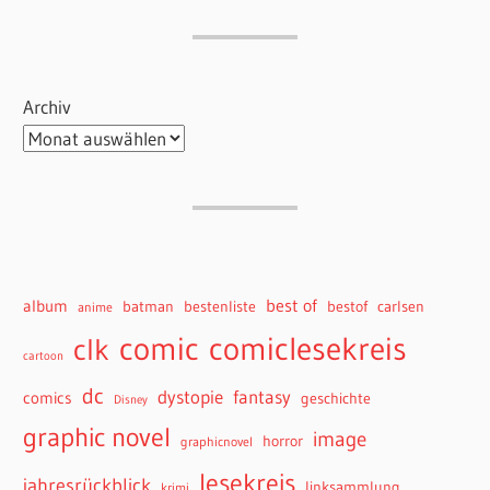
Archiv
best of
album
batman
bestenliste
bestof
carlsen
anime
comiclesekreis
comic
clk
cartoon
dc
dystopie
fantasy
comics
geschichte
Disney
graphic novel
image
horror
graphicnovel
lesekreis
jahresrückblick
linksammlung
krimi