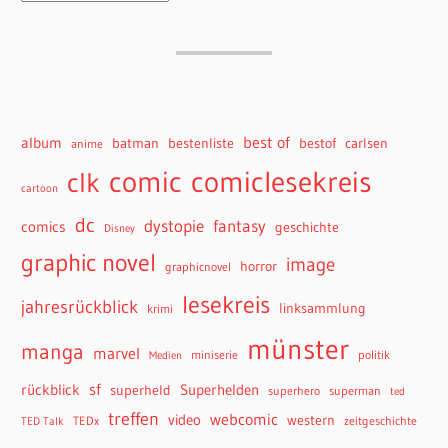
best of
album
batman
bestenliste
bestof
carlsen
anime
comiclesekreis
comic
clk
cartoon
dc
dystopie
fantasy
comics
geschichte
Disney
graphic novel
image
horror
graphicnovel
lesekreis
jahresrückblick
linksammlung
krimi
münster
manga
marvel
miniserie
politik
Medien
sf
rückblick
Superhelden
superheld
superhero
superman
ted
treffen
webcomic
video
western
TEDx
zeitgeschichte
TED Talk