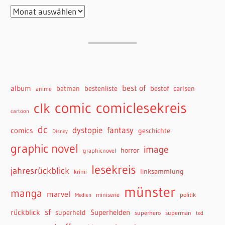
best of
album
batman
bestenliste
bestof
carlsen
anime
comiclesekreis
comic
clk
cartoon
dc
dystopie
fantasy
comics
geschichte
Disney
graphic novel
image
horror
graphicnovel
lesekreis
jahresrückblick
linksammlung
krimi
münster
manga
marvel
miniserie
politik
Medien
sf
rückblick
Superhelden
superheld
superhero
superman
ted