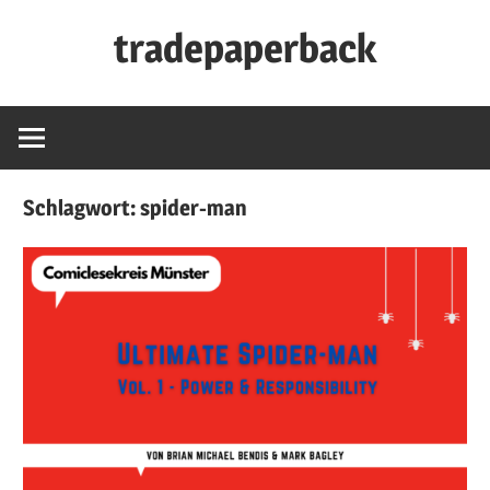
Zum
tradepaperback
Inhalt
springen
blog
by
thies
albers
Schlagwort:
spider-man