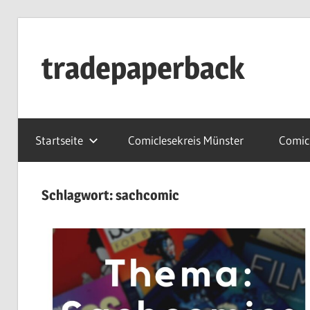
Zum
Inhalt
tradepaperback
springen
blog
by
Startseite
Comiclesekreis Münster
Comicl
thies
albers
Schlagwort:
sachcomic