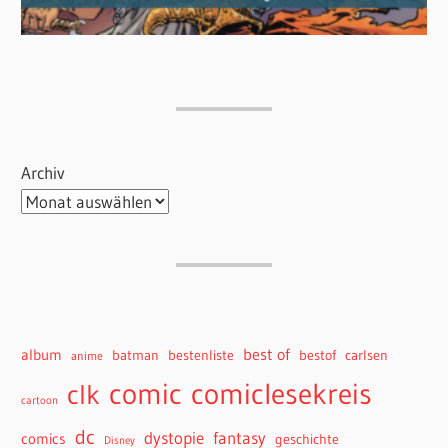
Archiv
best of
album
batman
bestenliste
bestof
carlsen
anime
comiclesekreis
comic
clk
cartoon
dc
dystopie
fantasy
comics
geschichte
Disney