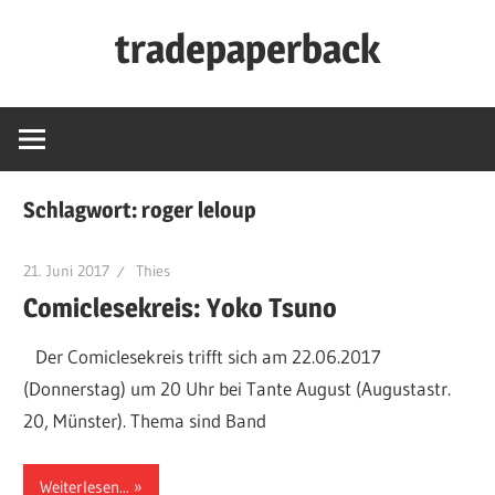
Zum
tradepaperback
Inhalt
springen
blog
by
thies
albers
Schlagwort:
roger leloup
21. Juni 2017
Thies
Comiclesekreis: Yoko Tsuno
Der Comiclesekreis trifft sich am 22.06.2017
(Donnerstag) um 20 Uhr bei Tante August (Augustastr.
20, Münster). Thema sind Band
Weiterlesen...