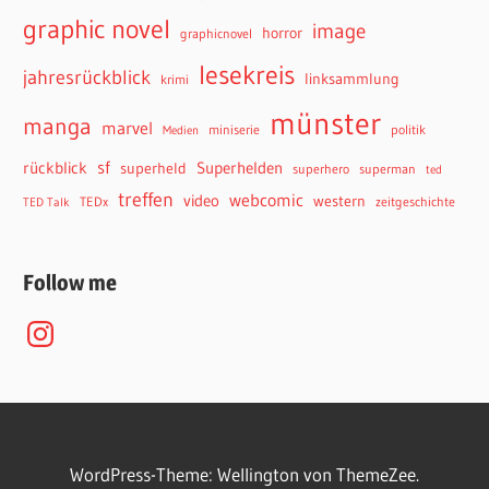
graphic novel
image
horror
graphicnovel
lesekreis
jahresrückblick
linksammlung
krimi
münster
manga
marvel
miniserie
politik
Medien
sf
rückblick
Superhelden
superheld
superhero
superman
ted
treffen
webcomic
video
western
TEDx
zeitgeschichte
TED Talk
Follow me
Instagram
WordPress-Theme: Wellington von ThemeZee.