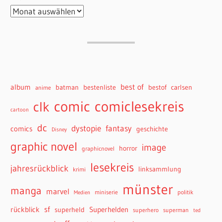
best of
album
batman
bestenliste
bestof
carlsen
anime
comiclesekreis
comic
clk
cartoon
dc
dystopie
fantasy
comics
geschichte
Disney
graphic novel
image
horror
graphicnovel
lesekreis
jahresrückblick
linksammlung
krimi
münster
manga
marvel
miniserie
politik
Medien
sf
rückblick
Superhelden
superheld
superhero
superman
ted