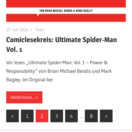
27. Juli 2023
Thies
Comiclesekreis: Ultimate Spider-Man
Vol. 1
Wir lesen „Ultimate Spider-Man: Vol. 1 – Power &
Responsibility“ von Brian Michael Bendis und Mark
Bagley. Im Original bei
Weiterlesen...
Seitennummerierung
Vorherige
Nächste
«
1
2
3
4
…
8
»
Beiträge
Beiträge
der