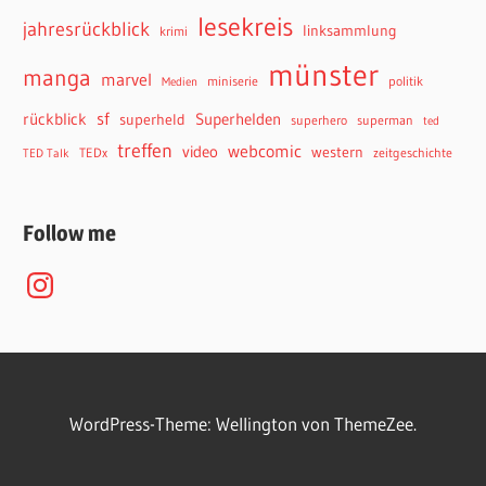
lesekreis
jahresrückblick
linksammlung
krimi
münster
manga
marvel
miniserie
politik
Medien
sf
rückblick
Superhelden
superheld
superhero
superman
ted
treffen
webcomic
video
western
TEDx
zeitgeschichte
TED Talk
Follow me
Instagram
WordPress-Theme: Wellington von ThemeZee.