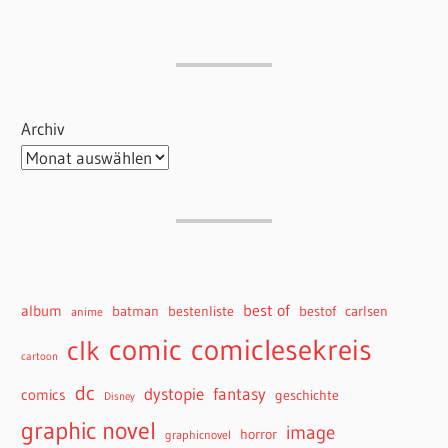
Archiv
best of
album
batman
bestenliste
bestof
carlsen
anime
comiclesekreis
comic
clk
cartoon
dc
dystopie
fantasy
comics
geschichte
Disney
graphic novel
image
horror
graphicnovel