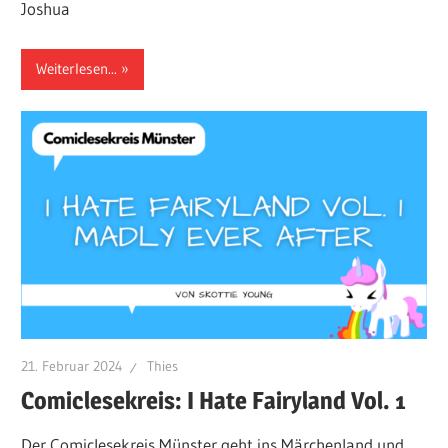
Joshua
Weiterlesen...
21. Februar 2024
Thies
Comiclesekreis: I Hate Fairyland Vol. 1
Der Comiclesekreis Münster geht ins Märchenland und