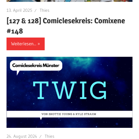
13. April 2025
Thies
[127 & 128] Comiclesekreis: Comixene
#148
Weiterlesen...
24. August 2024
Thies