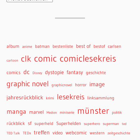
best of
album
batman
bestenliste
bestof
carlsen
anime
comiclesekreis
comic
clk
cartoon
dc
dystopie
fantasy
comics
geschichte
Disney
graphic novel
image
horror
graphicnovel
lesekreis
jahresrückblick
linksammlung
krimi
münster
manga
marvel
miniserie
politik
Medien
sf
rückblick
Superhelden
superheld
superhero
superman
ted
treffen
webcomic
video
western
TEDx
zeitgeschichte
TED Talk