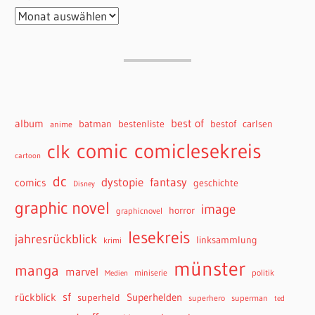
best of
album
batman
bestenliste
bestof
carlsen
anime
comiclesekreis
comic
clk
cartoon
dc
dystopie
fantasy
comics
geschichte
Disney
graphic novel
image
horror
graphicnovel
lesekreis
jahresrückblick
linksammlung
krimi
münster
manga
marvel
miniserie
politik
Medien
sf
rückblick
Superhelden
superheld
superhero
superman
ted