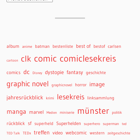
best of
album
batman
bestenliste
bestof
carlsen
anime
comiclesekreis
comic
clk
cartoon
dc
dystopie
fantasy
comics
geschichte
Disney
graphic novel
image
horror
graphicnovel
lesekreis
jahresrückblick
linksammlung
krimi
münster
manga
marvel
miniserie
politik
Medien
sf
rückblick
Superhelden
superheld
superhero
superman
ted
treffen
webcomic
video
western
TEDx
zeitgeschichte
TED Talk