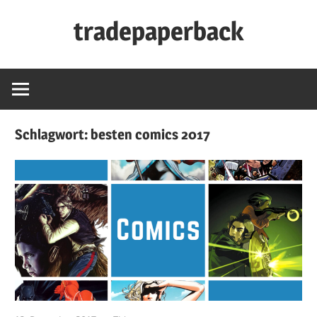
Zum
tradepaperback
Inhalt
springen
blog
by
thies
albers
Schlagwort:
besten comics 2017