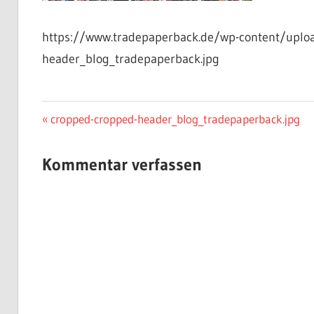
https://www.tradepaperback.de/wp-content/uplo
header_blog_tradepaperback.jpg
Beitragsnavigation
Vorheriger
cropped-cropped-header_blog_tradepaperback.jpg
Beitrag:
Kommentar verfassen