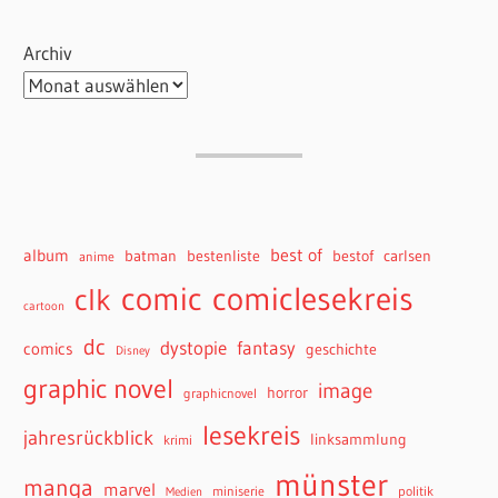
Archiv
best of
album
batman
bestenliste
bestof
carlsen
anime
comiclesekreis
comic
clk
cartoon
dc
dystopie
fantasy
comics
geschichte
Disney
graphic novel
image
horror
graphicnovel
lesekreis
jahresrückblick
linksammlung
krimi
münster
manga
marvel
miniserie
politik
Medien