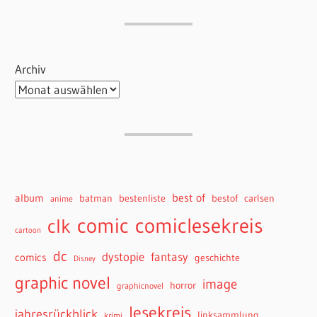
Archiv
best of
album
batman
bestenliste
bestof
carlsen
anime
comiclesekreis
comic
clk
cartoon
dc
dystopie
fantasy
comics
geschichte
Disney
graphic novel
image
horror
graphicnovel
lesekreis
jahresrückblick
linksammlung
krimi