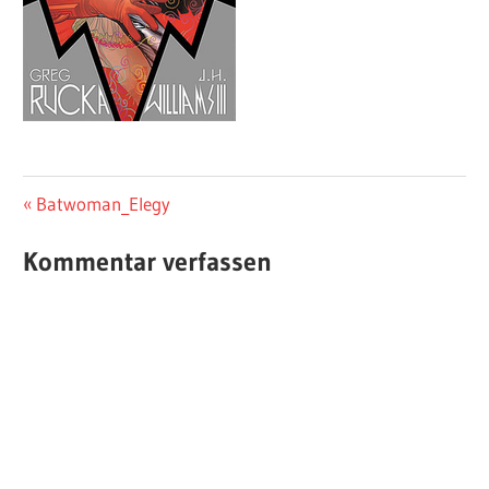
Beitragsnavigation
Vorheriger
Batwoman_Elegy
Beitrag:
Kommentar verfassen