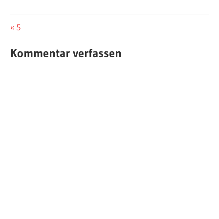
Beitragsnavigation
Vorheriger
5
Beitrag:
Kommentar verfassen