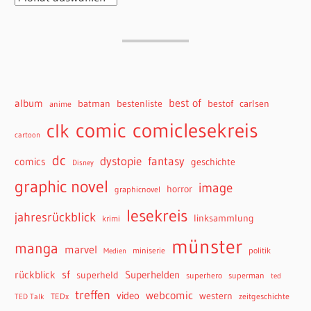
best of
album
batman
bestenliste
bestof
carlsen
anime
comiclesekreis
comic
clk
cartoon
dc
dystopie
fantasy
comics
geschichte
Disney
graphic novel
image
horror
graphicnovel
lesekreis
jahresrückblick
linksammlung
krimi
münster
manga
marvel
miniserie
politik
Medien
sf
rückblick
Superhelden
superheld
superhero
superman
ted
treffen
webcomic
video
western
TEDx
zeitgeschichte
TED Talk