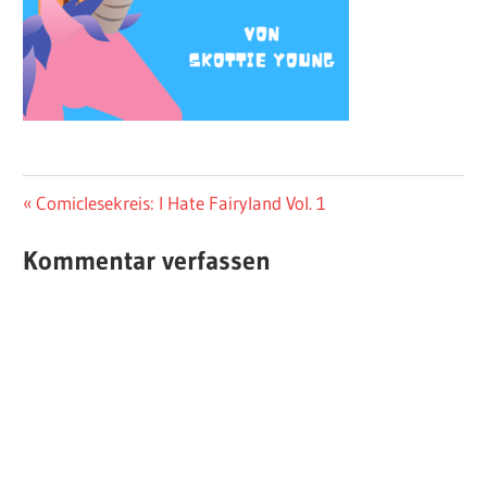
Beitragsnavigation
Vorheriger
Comiclesekreis: I Hate Fairyland Vol. 1
Beitrag:
Kommentar verfassen