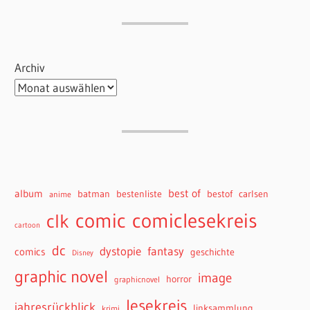
Archiv
best of
album
batman
bestenliste
bestof
carlsen
anime
comiclesekreis
comic
clk
cartoon
dc
dystopie
fantasy
comics
geschichte
Disney
graphic novel
image
horror
graphicnovel
lesekreis
jahresrückblick
linksammlung
krimi