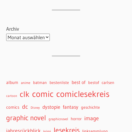
Archiv
best of
album
batman
bestenliste
bestof
carlsen
anime
comiclesekreis
comic
clk
cartoon
dc
dystopie
fantasy
comics
geschichte
Disney
graphic novel
image
horror
graphicnovel
lesekreis
jahresrückblick
linksammlung
krimi