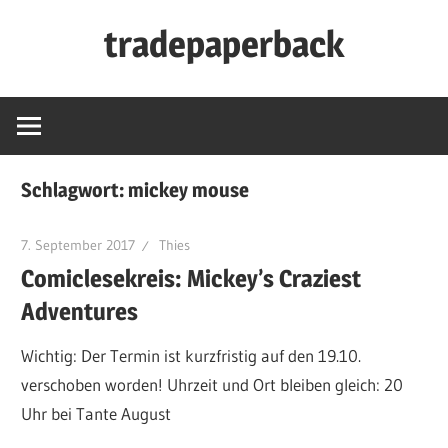
Zum
tradepaperback
Inhalt
springen
blog
by
thies
albers
Schlagwort:
mickey mouse
7. September 2017
Thies
Comiclesekreis: Mickey’s Craziest
Adventures
Wichtig: Der Termin ist kurzfristig auf den 19.10.
verschoben worden! Uhrzeit und Ort bleiben gleich: 20
Uhr bei Tante August