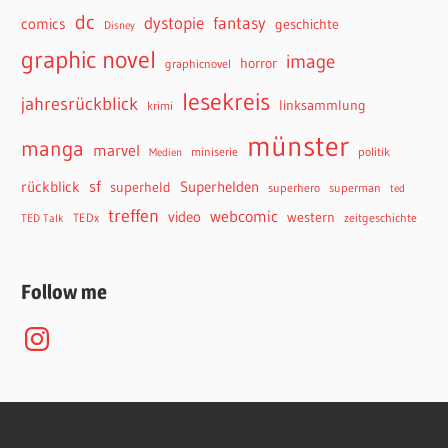
dc
dystopie
fantasy
comics
geschichte
Disney
graphic novel
image
horror
graphicnovel
lesekreis
jahresrückblick
linksammlung
krimi
münster
manga
marvel
miniserie
politik
Medien
sf
rückblick
Superhelden
superheld
superhero
superman
ted
treffen
webcomic
video
western
TEDx
zeitgeschichte
TED Talk
Follow me
Instagram