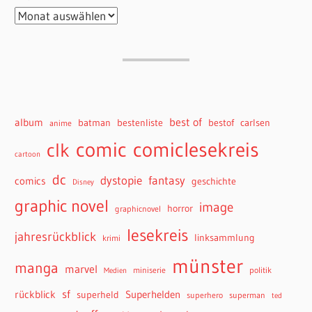
best of
album
batman
bestenliste
bestof
carlsen
anime
comiclesekreis
comic
clk
cartoon
dc
dystopie
fantasy
comics
geschichte
Disney
graphic novel
image
horror
graphicnovel
lesekreis
jahresrückblick
linksammlung
krimi
münster
manga
marvel
miniserie
politik
Medien
sf
rückblick
Superhelden
superheld
superhero
superman
ted