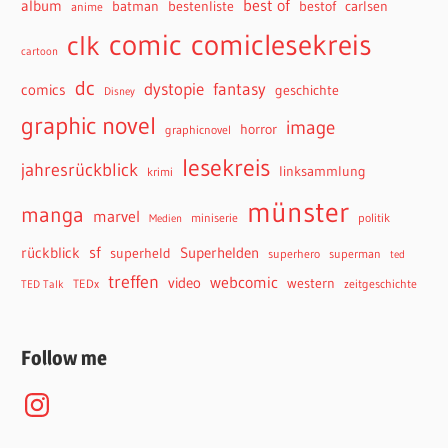
best of
album
batman
bestenliste
bestof
carlsen
anime
comiclesekreis
comic
clk
cartoon
dc
dystopie
fantasy
comics
geschichte
Disney
graphic novel
image
horror
graphicnovel
lesekreis
jahresrückblick
linksammlung
krimi
münster
manga
marvel
miniserie
politik
Medien
sf
rückblick
Superhelden
superheld
superhero
superman
ted
treffen
webcomic
video
western
TEDx
zeitgeschichte
TED Talk
Follow me
Instagram