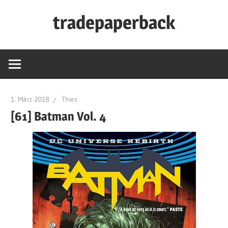
Zum
tradepaperback
Inhalt
springen
blog
by
thies
albers
1. März 2018
Thies
[61] Batman Vol. 4